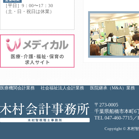
［平日］9：00〜17：30
（土・日・祝日は休業）
HOME
事業所概要
業務案内
当事務所の強み
実績一覧
料金
医療機関会計業務
社会福祉法人会計業務
医院継承（M&A）業務
〒273-0005
千葉県船橋市本町6丁
TEL 047-460-7715／
Copyright © 木村智