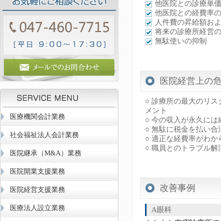
他医院との診療単
他医院との経費率
人件費の昇給額お
将来の診療所経営
無駄使いの抑制
医院経営上の
○ 診療所の最大のリ
メント
医療機関会計業務
○ 今の収入が永久に
○ 無駄に税金を払い
社会福祉法人会計業務
○ 適正な経費率がわ
○ 職員とのトラブル
医院継承（M&A）業務
医院開業支援業務
改善事例
医院経営支援業務
医療法人設立業務
A眼科