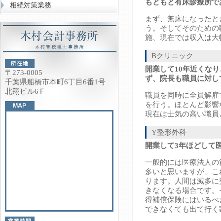
もともと有床診療所で
相続対策業務
まず、無床になったと
う。そしてそのための
施、現在では収入は大
Bクリニック
開業して10年近くな
〒273-0005
ず、院長も職員に対し
千葉県船橋市本町6丁目6番1号
北翔ビル6Ｆ
職員を同時に全員解雇
を行う。ほとんど影響
現在は士気の高い職員
Y整形外科
開業して3年ほどして
一般的には医療法人の
多いと思いますが、こ
ります。人間は滅多に
きなくなる場合です。
得補償保険にはいるべ
できなくても出て行く